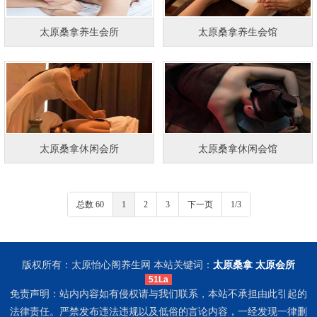
太原桑拿养生会所
太原桑拿养生会馆
太原桑拿休闲会所
太原桑拿休闲会馆
总数 60
1
2
3
下一页
1/3
版权所有：太原怡心阁养生网 本站关键词：
太原桑拿
太原会所
51La
免责声明：站内内容如有侵权请与我们联系，本站不承担由此引起的
法律责任。严禁发布违法违规以及低俗的言论内容，一经发现一律删