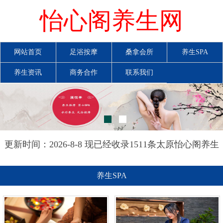
怡心阁养生网
网站首页
足浴按摩
桑拿会所
养生SPA
养生资讯
商务合作
联系我们
更新时间：2026-8-8 现已经收录1511条太原怡心阁养生
网信息
养生SPA